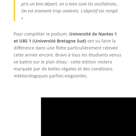
pris un bon départ, on a bien suivi les oscillations…
On est vraiment trop contents. L’objectif est rempli.
»
Pour compléter le podium,
Université de Nantes 1
et UBS 1 (Université Bretagne Sud)
ont su faire la
différence dans une flotte particulièrement relevée
cette année encore. Bravo à tous les étudiants venus
se battre sur le plan d’eau : cette édition restera
marquée par de belles régates et des conditions
météorologiques parfois exigeantes.